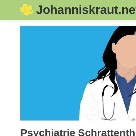
Johanniskraut.ne
Skip
to
content
Psychiatrie Schrattenth