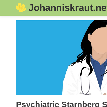
Johanniskraut.ne
Skip
to
content
Psychiatrie Starnberg S