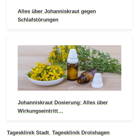
Alles über Johanniskraut gegen
Schlafstörungen
Johanniskraut Dosierung: Alles über
Wirkungseintritt…
Tagesklinik Stadt
,
Tagesklinik Drolshagen