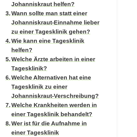
Johanniskraut helfen?
Wann sollte man statt einer
Johanniskraut-Einnahme lieber
zu einer Tagesklinik gehen?
Wie kann eine Tagesklinik
helfen?
Welche Ärzte arbeiten in einer
Tagesklinik?
Welche Alternativen hat eine
Tagesklinik zu einer
Johanniskraut-Verschreibung?
Welche Krankheiten werden in
einer Tagesklinik behandelt?
Wer ist für die Aufnahme in
einer Tagesklinik