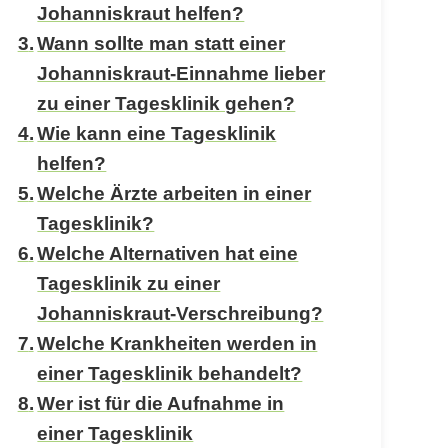
Johanniskraut helfen?
Wann sollte man statt einer
Johanniskraut-Einnahme lieber
zu einer Tagesklinik gehen?
Wie kann eine Tagesklinik
helfen?
Welche Ärzte arbeiten in einer
Tagesklinik?
Welche Alternativen hat eine
Tagesklinik zu einer
Johanniskraut-Verschreibung?
Welche Krankheiten werden in
einer Tagesklinik behandelt?
Wer ist für die Aufnahme in
einer Tagesklinik